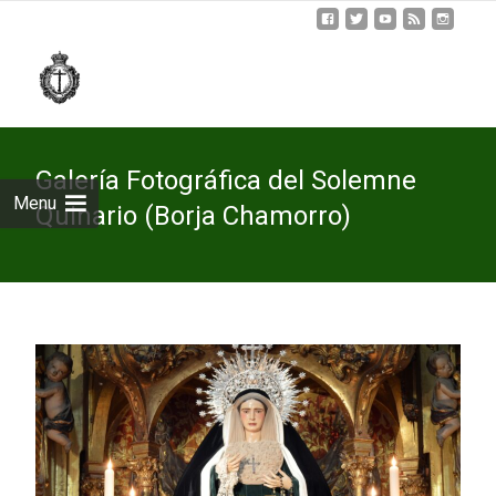
Skip
to
cont
Galería Fotográfica del Solemne
Menu
Quinario (Borja Chamorro)