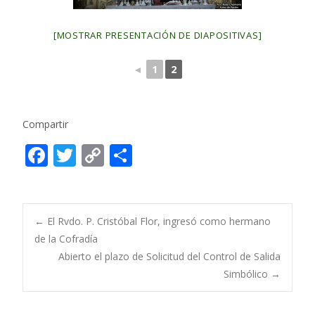
[MOSTRAR PRESENTACIÓN DE DIAPOSITIVAS]
◄
1
2
Compartir
F
T
C
C
ac
w
o
o
e
itt
p
m
b
er
y
p
Post
←
El Rvdo. P. Cristóbal Flor, ingresó como hermano
o
Li
ar
de la Cofradía
Abierto el plazo de Solicitud del Control de Salida
o
n
ti
navigation
Simbólico
→
k
k
r