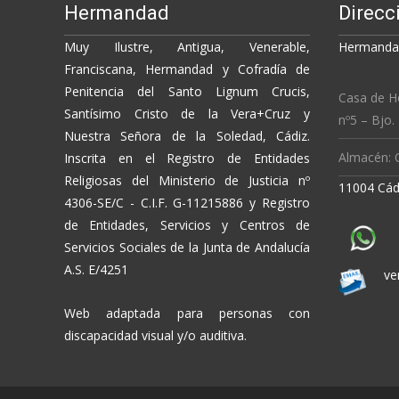
Hermandad
Direcc
Muy Ilustre, Antigua, Venerable,
Hermandad
Franciscana, Hermandad y Cofradía de
Penitencia del Santo Lignum Crucis,
Casa de H
Santísimo Cristo de la Vera+Cruz y
nº5 – Bjo.
Nuestra Señora de la Soledad, Cádiz.
Almacén: C
Inscrita en el Registro de Entidades
Religiosas del Ministerio de Justicia nº
11004 Cád
4306-SE/C - C.I.F. G-11215886 y Registro
de Entidades, Servicios y Centros de
Servicios Sociales de la Junta de Andalucía
A.S. E/4251
ve
Web adaptada para personas con
discapacidad visual y/o auditiva.