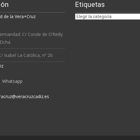
ión
Etiquetas
Etiquetas
 de la Vera+Cruz
ermandad: C/ Conde de O’Reilly
 Dcha.
/ Isabel La Católica, nº 20.
iz
Whatsapp
racruz@veracruzcadiz.es