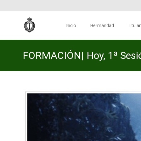
Skip
to
Inicio
Hermandad
Titula
content
FORMACIÓN| Hoy, 1ª Sesió