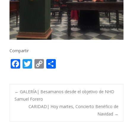
Compartir
F
T
C
C
ac
w
o
o
e
itt
p
m
b
er
y
p
Post
←
GALERÍA| Besamanos desde el objetivo de NHD
o
Li
ar
Samuel Forero
CARIDAD| Hoy martes, Concierto Benéfico de
o
n
ti
navigation
Navidad
→
k
k
r