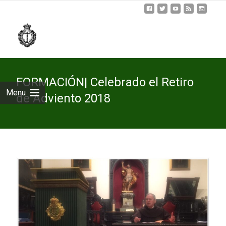
Skip
to
cont
FORMACIÓN| Celebrado el Retiro
Menu
de Adviento 2018