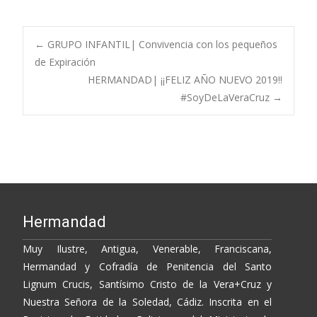
ac
w
o
o
e
itt
p
m
b
er
y
p
Post
←
GRUPO INFANTIL| Convivencia con los pequeños
o
Li
ar
de Expiración
HERMANDAD| ¡¡FELIZ AÑO NUEVO 2019!!
o
n
ti
navigation
#SoyDeLaVeraCruz
→
k
k
r
Hermandad
Muy Ilustre, Antigua, Venerable, Franciscana,
Hermandad y Cofradía de Penitencia del Santo
Lignum Crucis, Santísimo Cristo de la Vera+Cruz y
Nuestra Señora de la Soledad, Cádiz. Inscrita en el