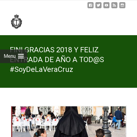
Skip
to
cont
FIN| GRACIAS 2018 Y FELIZ
Menu
ENTRADA DE AÑO A TOD@S
#SoyDeLaVeraCruz