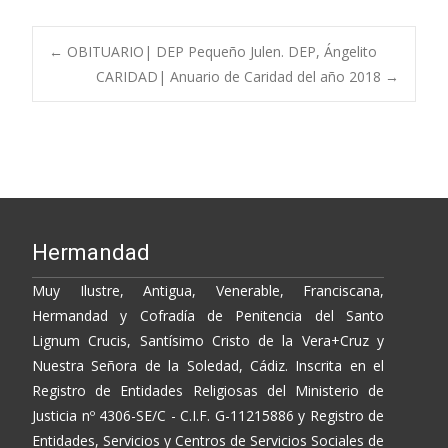
e
itt
p
m
b
er
y
p
Post
←
OBITUARIO| DEP Pequeño Julen. DEP, Ángelito
o
Li
ar
CARIDAD| Anuario de Caridad del año 2018
→
o
n
ti
navigation
k
k
r
Hermandad
Muy Ilustre, Antigua, Venerable, Franciscana,
Hermandad y Cofradía de Penitencia del Santo
Lignum Crucis, Santísimo Cristo de la Vera+Cruz y
Nuestra Señora de la Soledad, Cádiz. Inscrita en el
Registro de Entidades Religiosas del Ministerio de
Justicia nº 4306-SE/C - C.I.F. G-11215886 y Registro de
Entidades, Servicios y Centros de Servicios Sociales de