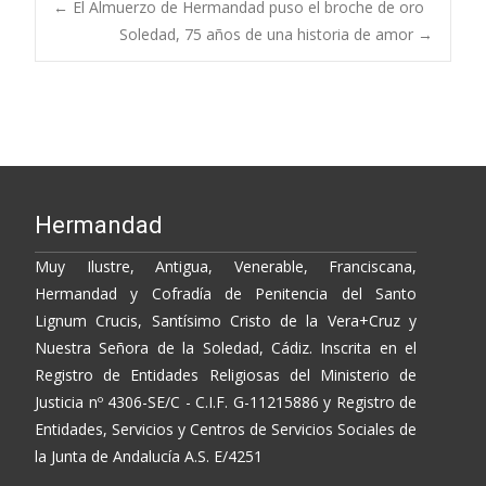
b
er
y
p
Post
←
El Almuerzo de Hermandad puso el broche de oro
o
Li
ar
Soledad, 75 años de una historia de amor
→
o
n
ti
navigation
k
k
r
Hermandad
Muy Ilustre, Antigua, Venerable, Franciscana,
Hermandad y Cofradía de Penitencia del Santo
Lignum Crucis, Santísimo Cristo de la Vera+Cruz y
Nuestra Señora de la Soledad, Cádiz. Inscrita en el
Registro de Entidades Religiosas del Ministerio de
Justicia nº 4306-SE/C - C.I.F. G-11215886 y Registro de
Entidades, Servicios y Centros de Servicios Sociales de
la Junta de Andalucía A.S. E/4251