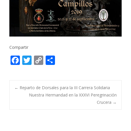
Compartir
F
T
C
C
ac
w
o
o
e
itt
p
m
b
er
y
p
Post
←
Reparto de Dorsales para la III Carrera Solidaria
o
Li
ar
Nuestra Hermandad en la XXXVI Peregrinación
Crucera
→
o
n
ti
navigation
k
k
r