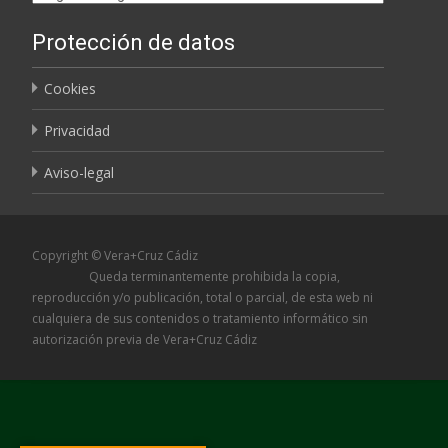
Protección de datos
Cookies
Privacidad
Aviso-legal
Copyright © Vera+Cruz Cádiz
Queda terminantemente prohibida la copia,
reproducción y/o publicación, total o parcial, de esta web ni
cualquiera de sus contenidos o tratamiento informático sin
autorización previa de Vera+Cruz Cádiz