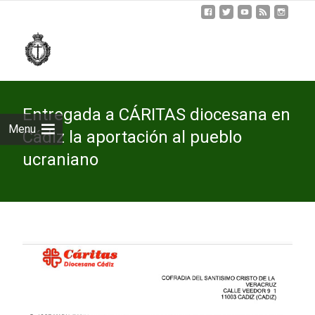
Skip
to
cont
Entregada a CÁRITAS diocesana en
Menu
Cádiz la aportación al pueblo
ucraniano