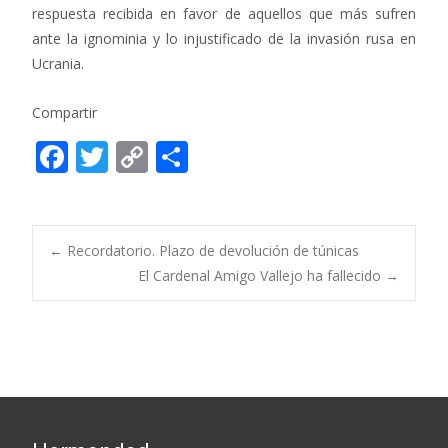
respuesta recibida en favor de aquellos que más sufren
ante la ignominia y lo injustificado de la invasión rusa en
Ucrania.
Compartir
F
T
C
C
ac
w
o
o
e
itt
p
m
b
er
y
p
Post
←
Recordatorio. Plazo de devolución de túnicas
o
Li
ar
El Cardenal Amigo Vallejo ha fallecido
→
o
n
ti
navigation
k
k
r