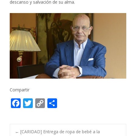
descanso y salvación de su alma.
Compartir
F
T
C
C
ac
w
o
o
e
itt
p
m
b
er
y
p
←
[CARIDAD] Entrega de ropa de bebé a la