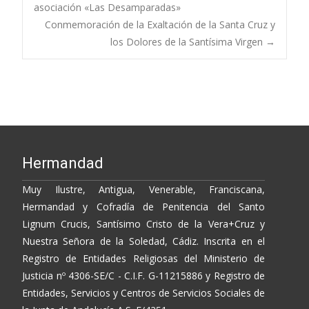
Post
o
Li
ar
asociación «Las Desamparadas»
Conmemoración de la Exaltación de la Santa Cruz y
o
n
ti
navigation
los Dolores de la Santísima Virgen
→
k
k
r
Hermandad
Muy Ilustre, Antigua, Venerable, Franciscana,
Hermandad y Cofradía de Penitencia del Santo
Lignum Crucis, Santísimo Cristo de la Vera+Cruz y
Nuestra Señora de la Soledad, Cádiz. Inscrita en el
Registro de Entidades Religiosas del Ministerio de
Justicia nº 4306-SE/C - C.I.F. G-11215886 y Registro de
Entidades, Servicios y Centros de Servicios Sociales de