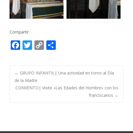
Compartir
F
T
C
C
ac
w
o
o
e
itt
p
m
b
er
y
p
Post
←
GRUPO INFANTIL| Una actividad en torno al Día
o
Li
ar
de la Madre
CONVENTO| Visite «Las Edades del Hombre» con los
o
n
ti
navigation
franciscanos
→
k
k
r