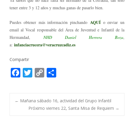
Ya sabéis que no hace falta ser hermano de la Cofradía, tan sólo
tener entre 3 y 12 años y muchas ganas de pasarlo bien.
AQUÍ
Puedes obtener más información pinchando
o enviar un
email al Vocal responsable del Área de Juventud e Infantil de la
Hermandad,
NHD Daniel Herrera Boza
,
infanciacrucera@veracruzcadiz.es
a:
Compartir
F
T
C
C
ac
w
o
o
e
itt
p
m
b
er
y
p
Post
←
Mañana sábado 16, actividad del Grupo Infantil
o
Li
ar
Próximo viernes 22, Santa Misa de Requiem
→
o
n
ti
navigation
k
k
r