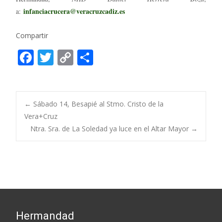
infanciacrucera@veracruzcadiz.es
a:
Compartir
F
T
C
C
ac
w
o
o
e
itt
p
m
b
er
y
p
Post
←
Sábado 14, Besapié al Stmo. Cristo de la
o
Li
ar
Vera+Cruz
Ntra. Sra. de La Soledad ya luce en el Altar Mayor
→
o
n
ti
navigation
k
k
r
Hermandad