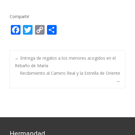
Compartir
F
T
C
C
ac
w
o
o
e
itt
p
m
b
er
y
p
Post
←
Entrega de regalos a los menores acogidos en el
o
Li
ar
Rebaño de María
Recibimiento al Cartero Real y la Estrella de Oriente
o
n
ti
navigation
→
k
k
r
Hermandad