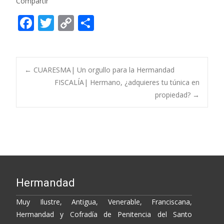
Compartir
F
T
C
C
ac
w
o
o
e
itt
p
m
b
er
y
p
Post
←
CUARESMA| Un orgullo para la Hermandad
o
Li
ar
FISCALÍA| Hermano, ¿adquieres tu túnica en
propiedad?
→
o
n
ti
navigation
k
k
r
Hermandad
Muy Ilustre, Antigua, Venerable, Franciscana,
Hermandad y Cofradía de Penitencia del Santo