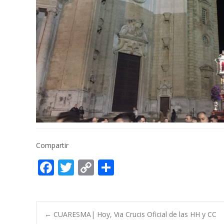
Compartir
F
T
C
C
ac
w
o
o
e
itt
p
m
b
er
y
p
Post
←
CUARESMA| Hoy, Via Crucis Oficial de las HH y CC