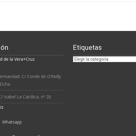
ión
Etiquetas
Etiquetas
 de la Vera+Cruz
ermandad: C/ Conde de O’Reilly
 Dcha.
/ Isabel La Católica, nº 20.
iz
Whatsapp