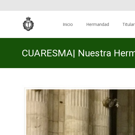
Skip
to
Inicio
Hermandad
Titula
content
CUARESMA| Nuestra Hermand