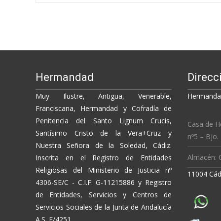
o
Li
ar
o
n
ti
navigation
k
k
r
Hermandad
Direcc
Muy Ilustre, Antigua, Venerable,
Hermandad
Franciscana, Hermandad y Cofradía de
Penitencia del Santo Lignum Crucis,
Casa de H
Santísimo Cristo de la Vera+Cruz y
nº5 – Bjo.
Nuestra Señora de la Soledad, Cádiz.
Almacén: C
Inscrita en el Registro de Entidades
Religiosas del Ministerio de Justicia nº
11004 Cád
4306-SE/C - C.I.F. G-11215886 y Registro
de Entidades, Servicios y Centros de
Servicios Sociales de la Junta de Andalucía
A.S. E/4251