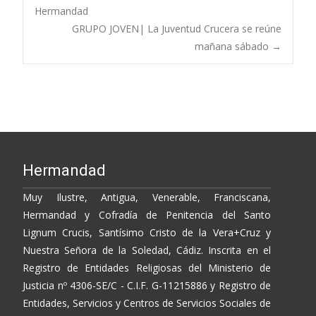
Post
o
Li
ar
Hermandad
GRUPO JOVEN| La Juventud Crucera se reúne
o
n
ti
navigation
mañana sábado
→
k
k
r
Hermandad
Muy Ilustre, Antigua, Venerable, Franciscana,
Hermandad y Cofradía de Penitencia del Santo
Lignum Crucis, Santísimo Cristo de la Vera+Cruz y
Nuestra Señora de la Soledad, Cádiz. Inscrita en el
Registro de Entidades Religiosas del Ministerio de
Justicia nº 4306-SE/C - C.I.F. G-11215886 y Registro de
Entidades, Servicios y Centros de Servicios Sociales de