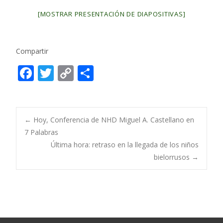
[MOSTRAR PRESENTACIÓN DE DIAPOSITIVAS]
Compartir
F
T
C
C
ac
w
o
o
e
itt
p
m
b
er
y
p
Post
←
Hoy, Conferencia de NHD Miguel A. Castellano en
o
Li
ar
7 Palabras
Última hora: retraso en la llegada de los niños
o
n
ti
navigation
bielorrusos
→
k
k
r