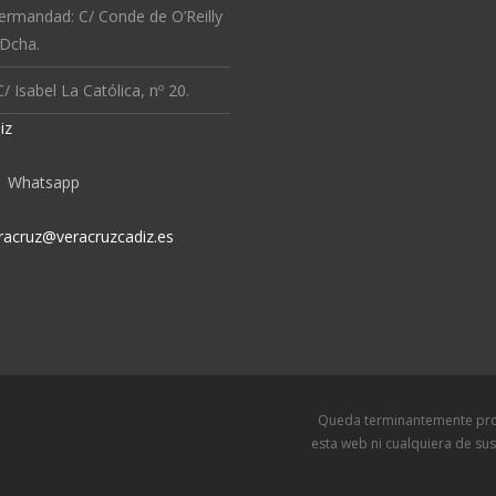
ermandad: C/ Conde de O’Reilly
 Dcha.
/ Isabel La Católica, nº 20.
iz
Whatsapp
racruz@veracruzcadiz.es
Queda terminantemente prohibida l
esta web ni cualquiera de sus