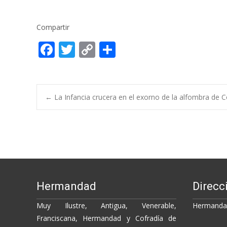
Compartir
F
T
C
C
ac
w
o
o
e
itt
p
m
b
er
y
p
Post
←
La Infancia crucera en el exorno de la alfombra de 
o
Li
ar
o
n
ti
navigation
k
k
r
Hermandad
Direcc
Muy Ilustre, Antigua, Venerable,
Hermandad
Franciscana, Hermandad y Cofradía de