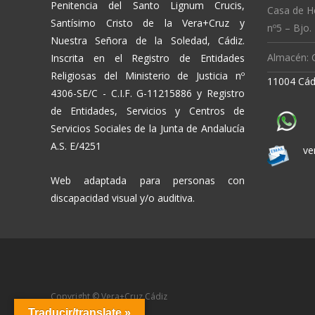
Penitencia del Santo Lignum Crucis,
Casa de H
Santísimo Cristo de la Vera+Cruz y
nº5 – Bjo.
Nuestra Señora de la Soledad, Cádiz.
Almacén: C
Inscrita en el Registro de Entidades
Religiosas del Ministerio de Justicia nº
11004 Cád
4306-SE/C - C.I.F. G-11215886 y Registro
de Entidades, Servicios y Centros de
Servicios Sociales de la Junta de Andalucía
A.S. E/4251
ve
Web adaptada para personas con
discapacidad visual y/o auditiva.
Copyright © Vera+Cruz Cádiz
Traducir/translate »