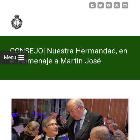
Skip
to
cont
CONSEJO| Nuestra Hermandad, en
Menu
el Homenaje a Martín José