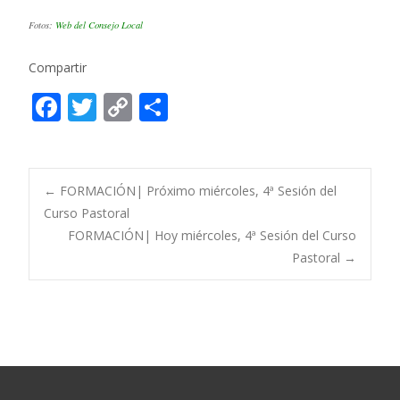
Fotos:
Web del Consejo Local
Compartir
F
T
C
C
ac
w
o
o
e
itt
p
m
b
er
y
p
Post
←
FORMACIÓN| Próximo miércoles, 4ª Sesión del
o
Li
ar
Curso Pastoral
FORMACIÓN| Hoy miércoles, 4ª Sesión del Curso
o
n
ti
navigation
Pastoral
→
k
k
r