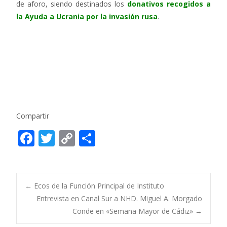
de aforo, siendo destinados los
donativos recogidos a
la Ayuda a Ucrania por la invasión rusa
.
Compartir
F
T
C
C
ac
w
o
o
e
itt
p
m
b
er
y
p
Post
←
Ecos de la Función Principal de Instituto
o
Li
ar
Entrevista en Canal Sur a NHD. Miguel A. Morgado
Conde en «Semana Mayor de Cádiz»
→
o
n
ti
navigation