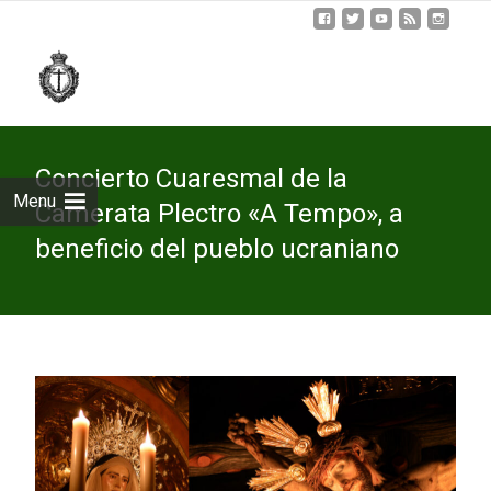
Skip
to
cont
Concierto Cuaresmal de la
Menu
Camerata Plectro «A Tempo», a
beneficio del pueblo ucraniano