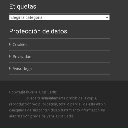
Etiquetas
Etiquetas
Protección de datos
Cookies
Privacidad
Aviso-legal
Copyright © Vera+Cruz Cádiz
Queda terminantemente prohibida la copia,
reproducción y/o publicación, total o parcial, de esta web ni
cualquiera de sus contenidos o tratamiento informático sin
autorización previa de Vera+Cruz Cádiz