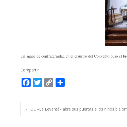
Un ágape de confraternidad en el claustro del Convento puso el br
Compartir
F
T
C
C
ac
w
o
o
e
itt
p
m
b
er
y
p
Post
←
OC «La Levantá» abre sus puertas a los niños bielor
o
Li
ar