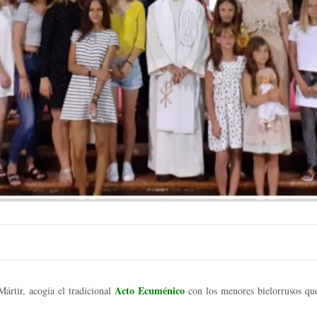
Acto Ecuménico
ártir, acogía el tradicional
con los menores bielorrusos qu