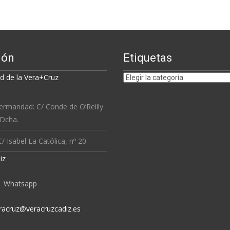
ión
Etiquetas
Etiquetas
 de la Vera+Cruz
ermandad: C/ Conde de O’Reilly
 Dcha.
/ Isabel La Católica, nº 20.
iz
Whatsapp
racruz@veracruzcadiz.es