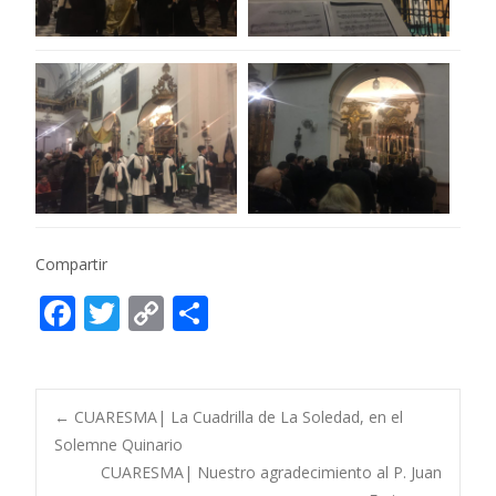
Compartir
F
T
C
C
ac
w
o
o
e
itt
p
m
b
er
y
p
Post
←
CUARESMA| La Cuadrilla de La Soledad, en el
o
Li
ar
Solemne Quinario
CUARESMA| Nuestro agradecimiento al P. Juan
o
n
ti