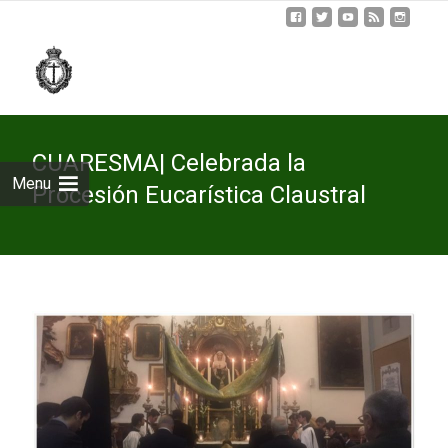
Skip
to
cont
CUARESMA| Celebrada la
Menu
Procesión Eucarística Claustral