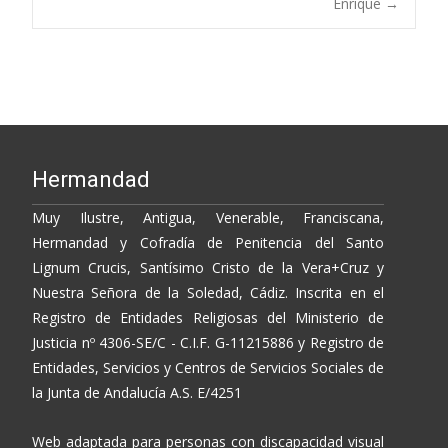
navigation
Enrique
→
k
k
r
Hermandad
Muy Ilustre, Antigua, Venerable, Franciscana,
Hermandad y Cofradía de Penitencia del Santo
Lignum Crucis, Santísimo Cristo de la Vera+Cruz y
Nuestra Señora de la Soledad, Cádiz. Inscrita en el
Registro de Entidades Religiosas del Ministerio de
Justicia nº 4306-SE/C - C.I.F. G-11215886 y Registro de
Entidades, Servicios y Centros de Servicios Sociales de
la Junta de Andalucía A.S. E/4251
Web adaptada para personas con discapacidad visual