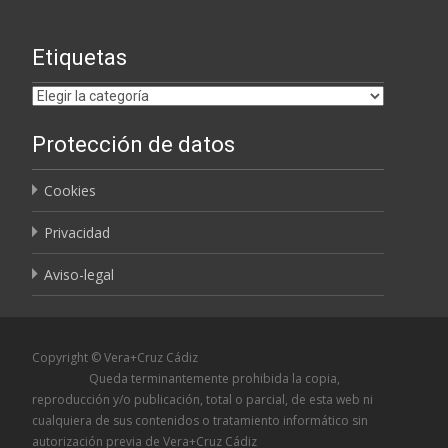
Etiquetas
Etiquetas
Protección de datos
Cookies
Privacidad
Aviso-legal
Copyright © Vera+Cruz Cádiz
Queda terminantemente prohibida la copia,
reproducción y/o publicación, total o parcial, de esta web ni
cualquiera de sus contenidos o tratamiento informático sin
autorización previa de Vera+Cruz Cádiz