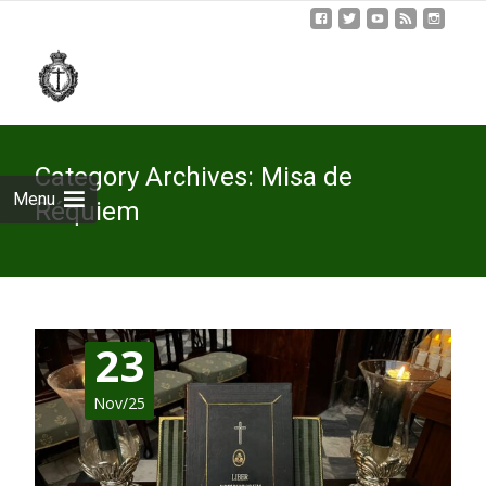
Skip
to
cont
Category Archives: Misa de
Menu
Réquiem
23
Nov/25