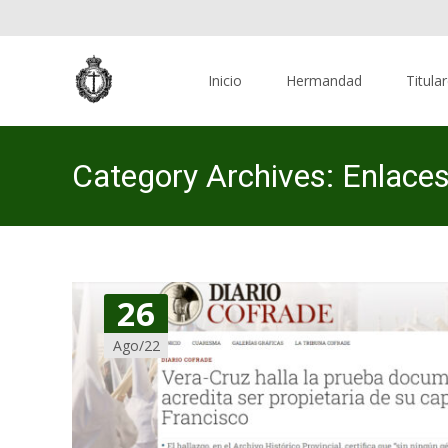
Skip
to
Inicio
Hermandad
Titula
content
Category Archives: Enlace
26
Ago/22