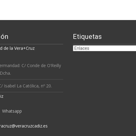
ión
Etiquetas
Etiquetas
 de la Vera+Cruz
ermandad: C/ Conde de O’Reilly
 Dcha.
/ Isabel La Católica, nº 20.
iz
Whatsapp
racruz@veracruzcadiz.es