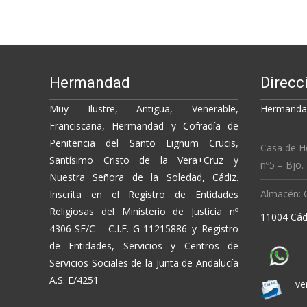
Hermandad
Direcc
Muy Ilustre, Antigua, Venerable,
Hermandad
Franciscana, Hermandad y Cofradía de
Penitencia del Santo Lignum Crucis,
Casa de H
Santísimo Cristo de la Vera+Cruz y
nº5 – Bjo.
Nuestra Señora de la Soledad, Cádiz.
Almacén: C
Inscrita en el Registro de Entidades
Religiosas del Ministerio de Justicia nº
11004 Cád
4306-SE/C - C.I.F. G-11215886 y Registro
de Entidades, Servicios y Centros de
Servicios Sociales de la Junta de Andalucía
A.S. E/4251
ve