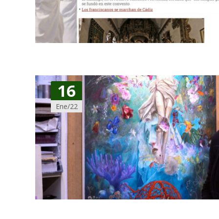
16
Ene/22