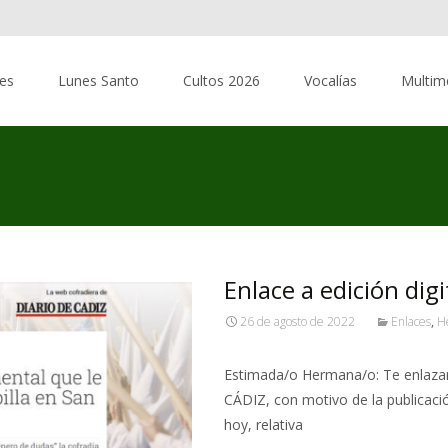
res
Lunes Santo
Cultos 2026
Vocalías
Multim
s
Enlace a edición digi
26 de agosto de 2022
Enlaces
,
H
Estimada/o Hermana/o: Te enlazamo
CÁDIZ, con motivo de la publicaci
hoy, relativa