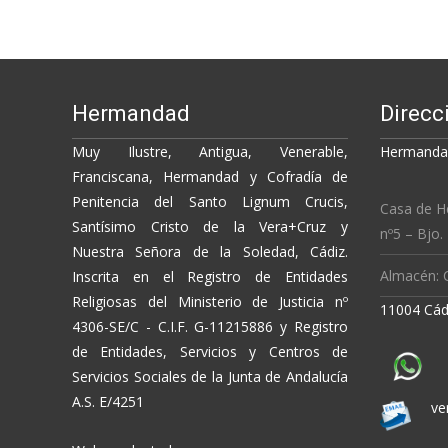
o
n
ti
navigation
k
k
r
Hermandad
Direcc
Muy Ilustre, Antigua, Venerable,
Hermandad
Franciscana, Hermandad y Cofradía de
Penitencia del Santo Lignum Crucis,
Casa de H
Santísimo Cristo de la Vera+Cruz y
nº5 – Bjo.
Nuestra Señora de la Soledad, Cádiz.
Almacén: C
Inscrita en el Registro de Entidades
Religiosas del Ministerio de Justicia nº
11004 Cád
4306-SE/C - C.I.F. G-11215886 y Registro
de Entidades, Servicios y Centros de
Servicios Sociales de la Junta de Andalucía
A.S. E/4251
ve