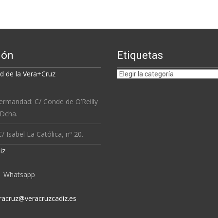
ión
Etiquetas
Etiquetas
 de la Vera+Cruz
ermandad: C/ Conde de O’Reilly
 Dcha.
/ Isabel La Católica, nº 20.
iz
Whatsapp
racruz@veracruzcadiz.es