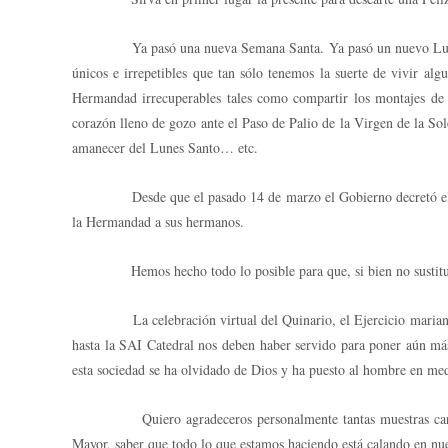
Ya pasó una nueva Semana Santa. Ya pasó un nuevo Lunes Santo 
únicos e irrepetibles que tan sólo tenemos la suerte de vivir a
Hermandad irrecuperables tales como compartir los montajes de C
corazón lleno de gozo ante el Paso de Palio de la Virgen de la So
amanecer del Lunes Santo… etc.
Desde que el pasado 14 de marzo el Gobierno decretó el Estad
la Hermandad a sus hermanos.
Hemos hecho todo lo posible para que, si bien no sustituir to
La celebración virtual del Quinario, el Ejercicio mariano del 
hasta la SAI Catedral nos deben haber servido para poner aún más 
esta sociedad se ha olvidado de Dios y ha puesto al hombre en med
Quiero agradeceros personalmente tantas muestras cariño qu
Mayor, saber que todo lo que estamos haciendo está calando en nu