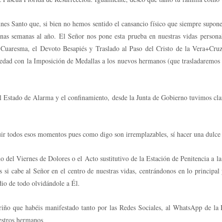
que, si bien no hemos sentido el cansancio físico que siempre supone el r
lgunas semanas al año. El Señor nos pone esta prueba en nuestras vidas perso
uaresma, el Devoto Besapiés y Traslado al Paso del Cristo de la Vera+Cruz, 
ledad con la Imposición de Medallas a los nuevos hermanos (que trasladaremos 
o de Alarma y el confinamiento, desde la Junta de Gobierno tuvimos claro 
dos esos momentos pues como digo son irremplazables, sí hacer una dulce y 
Viernes de Dolores o el Acto sustitutivo de la Estación de Penitencia a la
si cabe al Señor en el centro de nuestras vidas, centrándonos en lo principal
io de todo olvidándole a Él.
e habéis manifestado tanto por las Redes Sociales, al WhatsApp de la 
estros hermanos