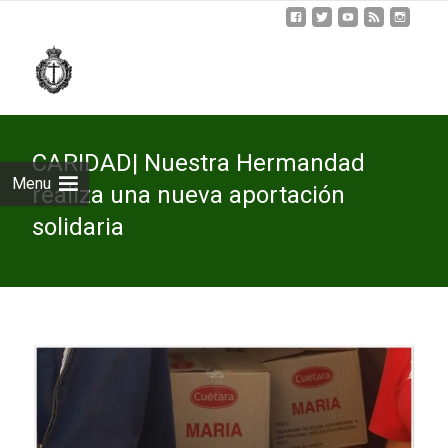
Skip
to
cont
CARIDAD| Nuestra Hermandad
Menu
realiza una nueva aportación
solidaria