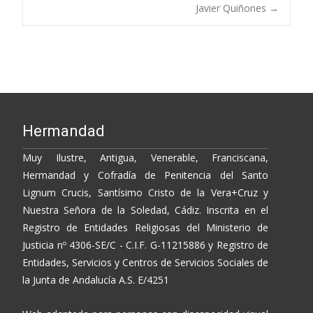
o
n
ti
navigation
Javier Quiñones
→
k
k
r
Hermandad
Muy Ilustre, Antigua, Venerable, Franciscana,
Hermandad y Cofradía de Penitencia del Santo
Lignum Crucis, Santísimo Cristo de la Vera+Cruz y
Nuestra Señora de la Soledad, Cádiz. Inscrita en el
Registro de Entidades Religiosas del Ministerio de
Justicia nº 4306-SE/C - C.I.F. G-11215886 y Registro de
Entidades, Servicios y Centros de Servicios Sociales de
la Junta de Andalucía A.S. E/4251