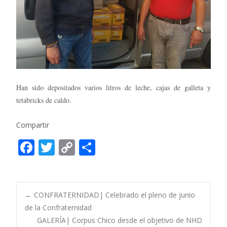
Han sido depositados varios litros de leche, cajas de galleta y
tetabricks de caldo.
Compartir
F
T
C
C
ac
w
o
o
e
itt
p
m
b
er
y
p
Post
←
CONFRATERNIDAD| Celebrado el pleno de junio
o
Li
ar
de la Confraternidad
GALERÍA| Corpus Chico desde el objetivo de NHD