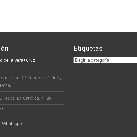
ión
Etiquetas
Etiquetas
 de la Vera+Cruz
ermandad: C/ Conde de O’Reilly
 Dcha.
/ Isabel La Católica, nº 20.
iz
Whatsapp