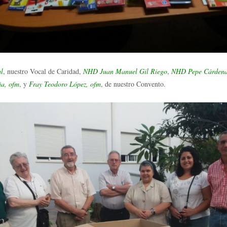
l
, nuestro Vocal de Caridad,
NHD Juan Manuel Gil Riego
,
NHD Pepe Cárdena
ña, ofm
, y
Fray Teodoro López, ofm
, de nuestro Convento.