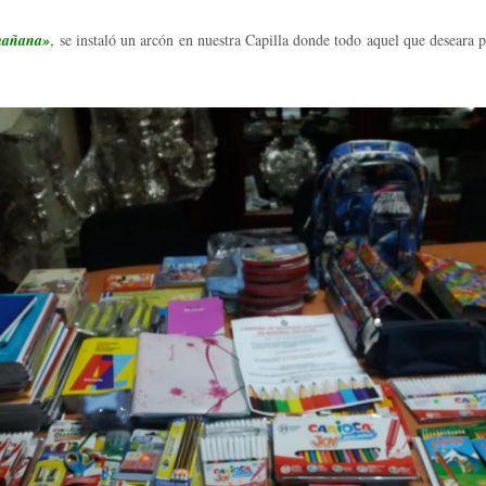
 mañana»
, se instaló un arcón en nuestra Capilla donde todo aquel que deseara p