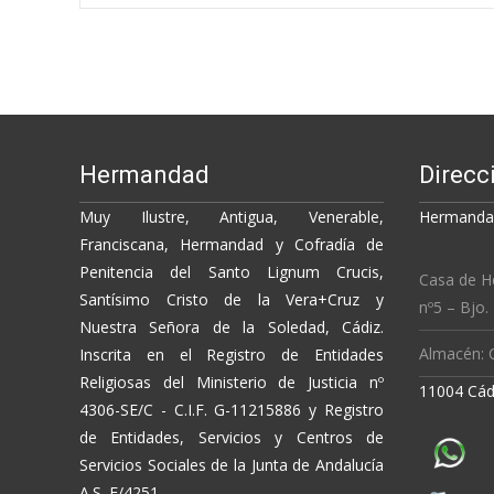
o
Li
ar
o
n
ti
navigation
k
k
r
Hermandad
Direcc
Muy Ilustre, Antigua, Venerable,
Hermandad
Franciscana, Hermandad y Cofradía de
Penitencia del Santo Lignum Crucis,
Casa de H
Santísimo Cristo de la Vera+Cruz y
nº5 – Bjo.
Nuestra Señora de la Soledad, Cádiz.
Almacén: C
Inscrita en el Registro de Entidades
Religiosas del Ministerio de Justicia nº
11004 Cád
4306-SE/C - C.I.F. G-11215886 y Registro
de Entidades, Servicios y Centros de
Servicios Sociales de la Junta de Andalucía
A.S. E/4251