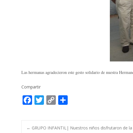
Las hermanas agradecieron este gesto solidario de nuestra Herman
Compartir
F
T
C
C
ac
w
o
o
e
itt
p
m
b
er
y
p
Post
←
GRUPO INFANTIL| Nuestros niños disfrutaron de la