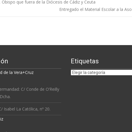
, Obispo que fuera de la Diócesis de Cádiz y Ceuta
Entregado el Material Escolar a la A
ión
Etiquetas
Etiquetas
 de la Vera+Cruz
ermandad: C/ Conde de O’Reilly
 Dcha.
/ Isabel La Católica, nº 20.
iz