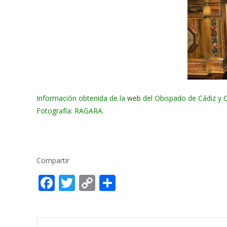
Información obtenida de la
web
del Obispado de Cádiz y C
Fotografía: RAGARA.
Compartir
F
T
C
C
ac
w
o
o
e
itt
p
m