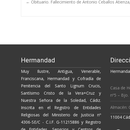
b
er
y
p
Post
←
Obituario. Fallecimiento de Antonio Ceballos Atienza
o
Li
ar
o
n
ti
navigation
k
k
r
Hermandad
Direcc
Muy Ilustre, Antigua, Venerable,
Hermandad
Franciscana, Hermandad y Cofradía de
Penitencia del Santo Lignum Crucis,
Casa de H
Santísimo Cristo de la Vera+Cruz y
nº5 – Bjo.
Nuestra Señora de la Soledad, Cádiz.
Almacén: C
Inscrita en el Registro de Entidades
Religiosas del Ministerio de Justicia nº
11004 Cád
4306-SE/C - C.I.F. G-11215886 y Registro
de Entidades, Servicios y Centros de