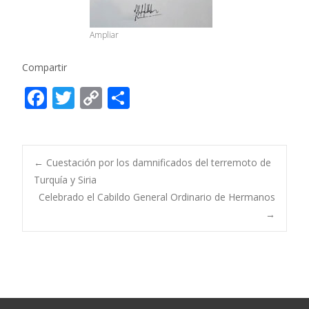
Ampliar
Compartir
F
T
C
C
ac
w
o
o
e
itt
p
m
b
er
y
p
Post
←
Cuestación por los damnificados del terremoto de
o
Li
ar
Turquía y Siria
Celebrado el Cabildo General Ordinario de Hermanos
o
n
ti
navigation
→
k
k
r