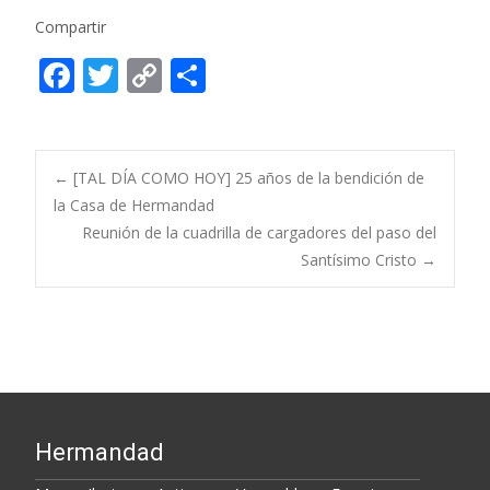
Compartir
F
T
C
C
ac
w
o
o
e
itt
p
m
b
er
y
p
Post
←
[TAL DÍA COMO HOY] 25 años de la bendición de
o
Li
ar
la Casa de Hermandad
Reunión de la cuadrilla de cargadores del paso del
o
n
ti
navigation
Santísimo Cristo
→
k
k
r
Hermandad