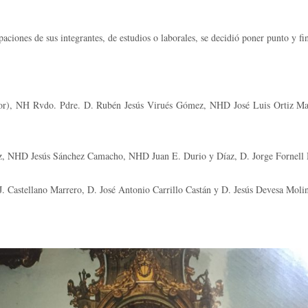
iones de sus integrantes, de estudios o laborales, se decidió poner punto y fina
, NH Rvdo. Pdre. D. Rubén Jesús Virués Gómez, NHD José Luis Ortiz Mar
HD Jesús Sánchez Camacho, NHD Juan E. Durio y Díaz, D. Jorge Fornell M
astellano Marrero, D. José Antonio Carrillo Castán y D. Jesús Devesa Molin