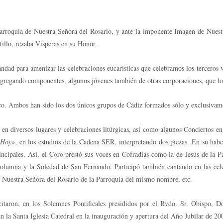
 Parroquia de Nuestra Señora del Rosario, y ante la imponente Imagen de Nuest
tillo, rezaba Vísperas en su Honor.
d para amenizar las celebraciones eucarísticas que celebramos los terceros vi
 agregando componentes, algunos jóvenes también de otras corporaciones, que lo
o. Ambos han sido los dos únicos grupos de Cádiz formados sólo y exclusivam
 en diversos lugares y celebraciones litúrgicas, así como algunos Conciertos e
 Hoy»
, en los estudios de la Cadena SER, interpretando dos piezas. En su habe
ncipales. Así, el Coro prestó sus voces en Cofradías como la de Jesús de la
 Columna y la Soledad de San Fernando. Participó también cantando en las cel
 Nuestra Señora del Rosario de la Parroquia del mismo nombre, etc.
itaron, en los Solemnes Pontificales presididos por el Rvdo. Sr. Obispo, 
n la Santa Iglesia Catedral en la inauguración y apertura del Año Jubilar de 20