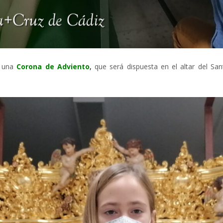
s una
C
o
rona de Adviento
,
que será dispuesta en el altar del Sa