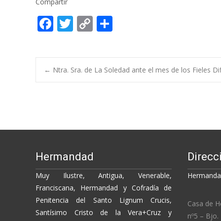
Compartir
F
T
C
C
ac
w
o
o
e
itt
p
m
b
er
y
p
Post
←
Ntra. Sra. de La Soledad ante el mes de los Fieles Di
o
Li
ar
o
n
ti
navigation
k
k
r
Hermandad
Direcc
Muy Ilustre, Antigua, Venerable,
Hermandad
Franciscana, Hermandad y Cofradía de
Penitencia del Santo Lignum Crucis,
Casa de H
Santísimo Cristo de la Vera+Cruz y
nº5 – Bjo.