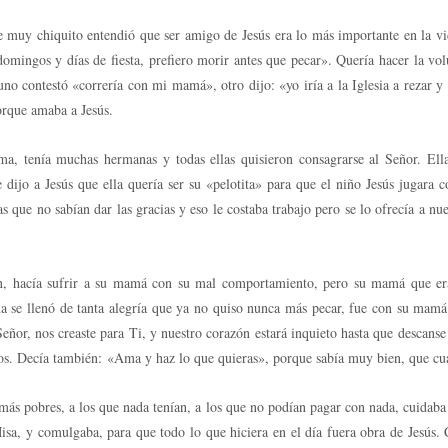
uy chiquito entendió que ser amigo de Jesús era lo más importante en la vida
mingos y días de fiesta, prefiero morir antes que pecar». Quería hacer la vo
uno contestó «correría con mi mamá», otro dijo: «yo iría a la Iglesia a rezar
orque amaba a Jesús.
a, tenía muchas hermanas y todas ellas quisieron consagrarse al Señor. Ella 
 dijo a Jesús que ella quería ser su «pelotita» para que el niño Jesús jugara 
 que no sabían dar las gracias y eso le costaba trabajo pero se lo ofrecía a n
en, hacía sufrir a su mamá con su mal comportamiento, pero su mamá que e
da se llenó de tanta alegría que ya no quiso nunca más pecar, fue con su mamá
Señor, nos creaste para Ti, y nuestro corazón estará inquieto hasta que descans
ianos. Decía también: «Ama y haz lo que quieras», porque sabía muy bien, que cu
s más pobres, a los que nada tenían, a los que no podían pagar con nada, cuida
Misa, y comulgaba, para que todo lo que hiciera en el día fuera obra de Jesús.