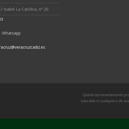
/ Isabel La Católica, nº 20.
iz
Whatsapp
racruz@veracruzcadiz.es
Queda terminantemente prohibida l
esta web ni cualquiera de sus