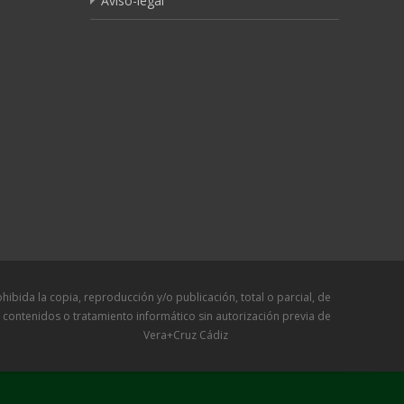
Aviso-legal
a copia, reproducción y/o publicación, total o parcial, de
 contenidos o tratamiento informático sin autorización previa de
Vera+Cruz Cádiz