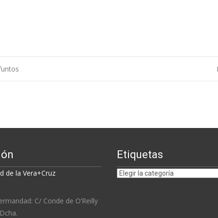
funtos
ión
Etiquetas
Etiquetas
 de la Vera+Cruz
ermandad: C/ Conde de O’Reilly
 Dcha.