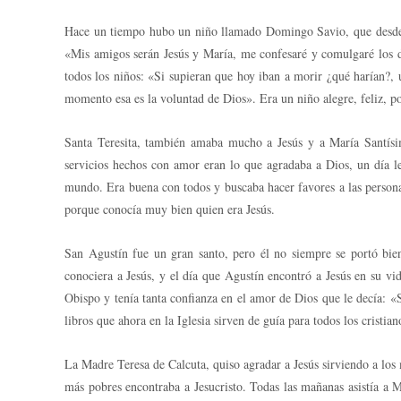
Hace un tiempo hubo un niño llamado Domingo Savio, que desde m
«Mis amigos serán Jesús y María, me confesaré y comulgaré los do
todos los niños: «Si supieran que hoy iban a morir ¿qué harían?, 
momento esa es la voluntad de Dios». Era un niño alegre, feliz, p
Santa Teresita, también amaba mucho a Jesús y a María Santísim
servicios hechos con amor eran lo que agradaba a Dios, un día le
mundo. Era buena con todos y buscaba hacer favores a las personas
porque conocía muy bien quien era Jesús.
San Agustín fue un gran santo, pero él no siempre se portó bi
conociera a Jesús, y el día que Agustín encontró a Jesús en su vi
Obispo y tenía tanta confianza en el amor de Dios que le decía: «
libros que ahora en la Iglesia sirven de guía para todos los crist
La Madre Teresa de Calcuta, quiso agradar a Jesús sirviendo a lo
más pobres encontraba a Jesucristo. Todas las mañanas asistía a 