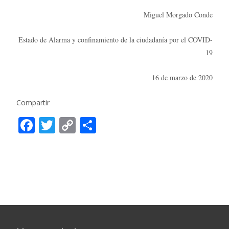
Miguel Morgado Conde
Estado de Alarma y confinamiento de la ciudadanía por el COVID-
19
16 de marzo de 2020
Compartir
F
T
C
C
ac
w
o
o
e
itt
p
m
b
er
y
p
o
Li
ar
o
n
ti
k
k
r