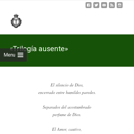
Skip
to
cont
«Trilogía ausente»
Menu
El silencio de Dios,
encerrado entre humildes paredes.
Separados del acostumbrado
perfume de Dios.
El Amor, cautivo,