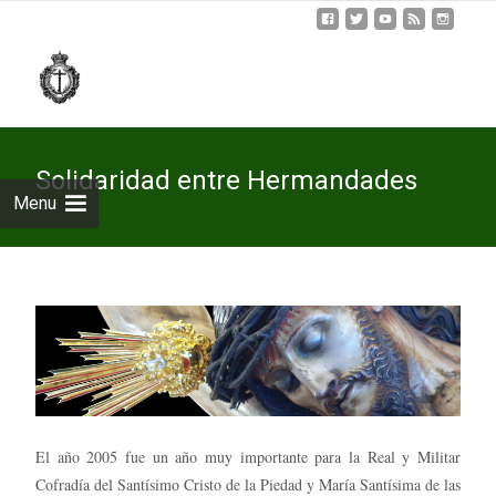
Skip
to
cont
Solidaridad entre Hermandades
Menu
El año 2005 fue un año muy importante para la Real y Militar
Cofradía del Santísimo Cristo de la Piedad y María Santísima de las