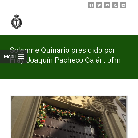
Skip
to
cont
Solemne Quinario presidido por
Menu
Fray Joaquín Pacheco Galán, ofm