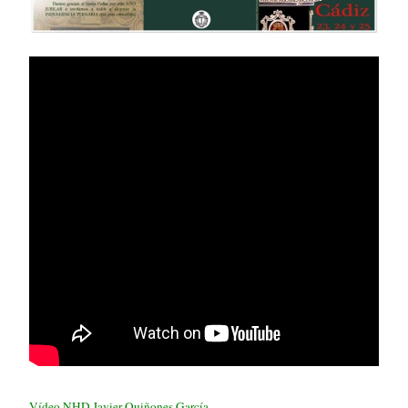
Vídeo NHD Javier Quiñones García