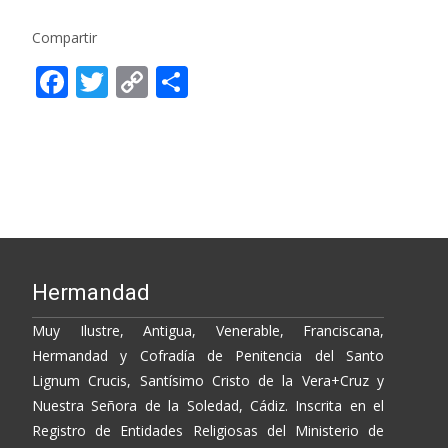
Compartir
F
T
C
C
ac
w
o
o
e
itt
p
m
b
er
y
p
o
Li
ar
o
n
ti
k
k
r
Hermandad
Muy Ilustre, Antigua, Venerable, Franciscana,
Hermandad y Cofradía de Penitencia del Santo
Lignum Crucis, Santísimo Cristo de la Vera+Cruz y
Nuestra Señora de la Soledad, Cádiz. Inscrita en el
Registro de Entidades Religiosas del Ministerio de