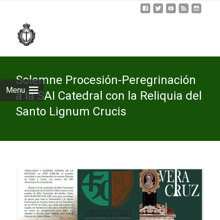
Skip
to
cont
Solemne Procesión-Peregrinación
Menu
a la SAI Catedral con la Reliquia del
Santo Lignum Crucis