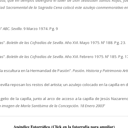
asa, que en tiempos albergara el taller de Don Sebastián Santos Rojas, fue
 Sacramental de la Sagrada Cena colocó este azulejo conmemorativo en el L
)”
ABC. Sevilla
. 9 Marzo 1974. Pg. 9
as”.
Boletín de las Cofradías de Sevilla
. Año XVI. Mayo 1975. Nº 188. Pg. 23.
as”.
Boletín de las Cofradías de Sevilla
. Año XVI. Febrero 1975. Nº 185. Pg. 1
: la escultura en la Hermandad de Pasión”.
Pasión. Historia y Patrimonio Artí
Sevilla reposan los restos del artista; un azulejo colocado en la capilla e
gelio de la capilla, junto al arco de acceso a la capilla de Jesús Nazareno,
la imagen de María Santísima de la Concepción. 18 Enero 2003
”
Apéndice Fotográfico (Click en la fotografía para ampliar)