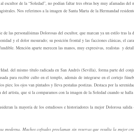
 escultor de la “Soledad”, no podían faltar tres obras hoy muy afamadas del m
 magistrales. Nos referimos a la imagen de Santa Marta de la Hermandad residen
ie de las personalísimas Dolorosas del escultor, que marcan ya un estilo tras la
enidad y el dolor mesurado; su posición frontal y las facciones clásicas, el ca
fundible. Mención aparte merecen las manos, muy expresivas, realistas y detall
ad. del mismo título radicada en San Andrés (Sevilla), forma parte del conjun
nsada para recibir culto en el templo, además de integrarse en el cortejo fúneb
pies; los ojos van pintados y lleva pestañas postizas. Destaca por la serenidad
del artista, que si la comparamos con la imagen de la Soledad cuando se halla c
deran la mayoría de los estudiosos e historiadores la mejor Dolorosa salida de
a moderna. Muchos cofrades proclaman sin reservas que resulta la mejor creac