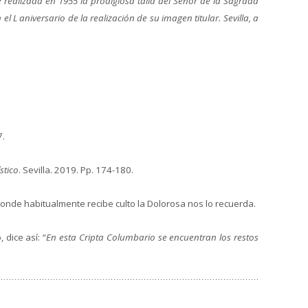
 realizada en 1955 la prodigiosa talla del Señor de la Sagrada
 aniversario de la realización de su imagen titular. Sevilla, a
7.
stico
. Sevilla. 2019. Pp. 174-180.
n donde habitualmente recibe culto la Dolorosa nos lo recuerda.
 dice así: “
En esta Cripta Columbario se encuentran los restos