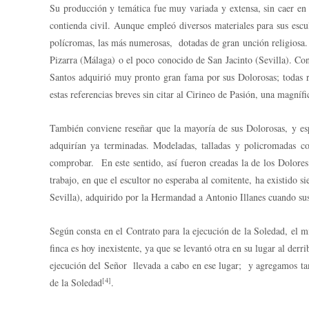
Su producción y temática fue muy variada y extensa, sin caer en 
contienda civil. Aunque empleó diversos materiales para sus escul
polícromas, las más numerosas, dotadas de gran unción religiosa. 
Pizarra (Málaga) o el poco conocido de San Jacinto (Sevilla). Con
Santos adquirió muy pronto gran fama por sus Dolorosas; todas re
estas referencias breves sin citar al Cirineo de Pasión, una magníf
También conviene reseñar que la mayoría de sus Dolorosas, y espe
adquirían ya terminadas. Modeladas, talladas y policromadas con
comprobar. En este sentido, así fueron creadas la de los Dolores
trabajo, en que el escultor no esperaba al comitente, ha existido
Sevilla), adquirido por la Hermandad a Antonio Illanes cuando sus
Según consta en el Contrato para la ejecución de la Soledad, el mi
finca es hoy inexistente, ya que se levantó otra en su lugar al de
ejecución del Señor llevada a cabo en ese lugar; y agregamos tamb
[4]
de la Soledad
.