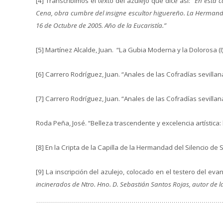
[4] Transcribimos el texto del azulejo que dice así:
“En esta c
Cena, obra cumbre del insigne escultor higuereño. La Hermandad
16 de Octubre de 2005. Año de la Eucaristía.”
[5] Martínez Alcalde, Juan. “La Gubia Moderna y la Dolorosa (I
[6] Carrero Rodríguez, Juan. “Anales de las Cofradías sevillan
[7] Carrero Rodríguez, Juan. “Anales de las Cofradías sevillan
Roda Peña, José. “Belleza trascendente y excelencia artística
[8] En la Cripta de la Capilla de la Hermandad del Silencio de 
[9] La inscripción del azulejo, colocado en el testero del evan
incinerados de Ntro. Hno. D. Sebastián Santos Rojas, autor de 