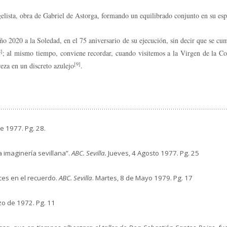
lista, obra de Gabriel de Astorga, formando un equilibrado conjunto en su esp
ño 2020 a la Soledad, en el 75 aniversario de su ejecución, sin decir que se cu
8]
; al mismo tiempo, conviene recordar, cuando visitemos a la Virgen de la Con
[9]
reza en un discreto azulejo
.
de 1977. Pg. 28.
a imaginería sevillana”.
ABC. Sevilla.
Jueves, 4 Agosto 1977. Pg. 25
ces en el recuerdo.
ABC. Sevilla
. Martes, 8 de Mayo 1979. Pg. 17
zo de 1972. Pg. 11