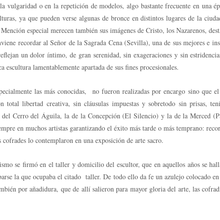
la vulgaridad o en la repetición de modelos, algo bastante frecuente en una 
turas, ya que pueden verse algunas de bronce en distintos lugares de la ciuda
Mención especial merecen también sus imágenes de Cristo, los Nazarenos, destaca
viene recordar al Señor de la Sagrada Cena (Sevilla), una de sus mejores e ins
flejan un dolor íntimo, de gran serenidad, sin exageraciones y sin estridenci
ica escultura lamentablemente apartada de sus fines procesionales.
cialmente las más conocidas, no fueron realizadas por encargo sino que el es
 total libertad creativa, sin cláusulas impuestas y sobretodo sin prisas, te
 del Cerro del Águila, la de la Concepción (El Silencio) y la de la Merced (P
 siempre en muchos artistas garantizando el éxito más tarde o más temprano: re
 cofrades lo contemplaron en una exposición de arte sacro.
smo se firmó en el taller y domicilio del escultor, que en aquellos años se hal
rribarse la que ocupaba el citado taller. De todo ello da fe un azulejo colocado
ién por añadidura, que de allí salieron para mayor gloria del arte, las cofrad