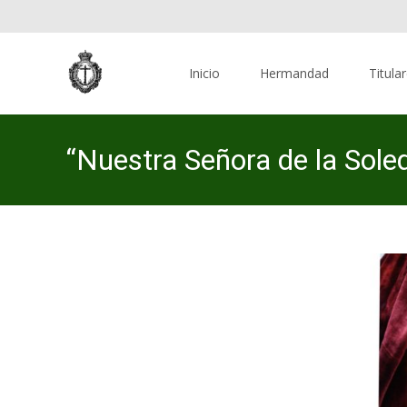
Skip
to
Inicio
Hermandad
Titula
content
“Nuestra Señora de la Soled