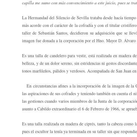
capilla me sumo con más convencimiento a este juicio, pues se tra
La Hermandad del Silencio de Sevilla trataba desde hacía tiempo d
más acorde con el carácter de la cofradía y con el titular cristíf
taller de Sebastián Santos, decidieron su adquisición que se lle
imagen fue donada a la corporación por el Hno. Mayor D. Álvaro D
Es una talla de candelero para vestir, está realizada en madera de
belleza, y de un dolor sereno, sin estridencias ni gestos discorda
tonos marfileños, pálidos y verdosos. Acompañada de San Juan en
En circunstancias afines a la incorporación de la imagen de la 
las aspiraciones de sus cofrades y teniendo también en cuenta el n
las gestiones cuando varios miembros de la Junta de la corporación
asunto a Cabildo extraordinario el 6 de Febrero de 1966, se aprueb
Es una talla realizada en madera de ciprés, tanto la cabeza como l
pues el escultor la tenía ya terminada en su taller sin que respondi