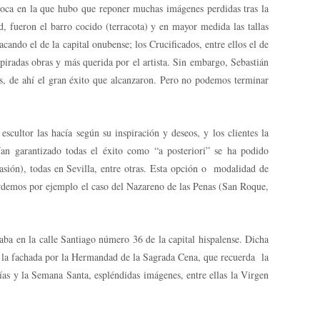
época en la que hubo que reponer muchas imágenes perdidas tras la
d, fueron el barro cocido (terracota) y en mayor medida las tallas
ndo el de la capital onubense; los Crucificados, entre ellos el de
piradas obras y más querida por el artista. Sin embargo, Sebastián
as, de ahí el gran éxito que alcanzaron. Pero no podemos terminar
cultor las hacía según su inspiración y deseos, y los clientes la
nían garantizado todas el éxito como “a posteriori” se ha podido
asión), todas en Sevilla, entre otras. Esta opción o modalidad de
cordemos por ejemplo el caso del Nazareno de las Penas (San Roque,
laba en la calle Santiago número 36 de la capital hispalense. Dicha
 en la fachada por la Hermandad de la Sagrada Cena, que recuerda la
ías y la Semana Santa, espléndidas imágenes, entre ellas la Virgen