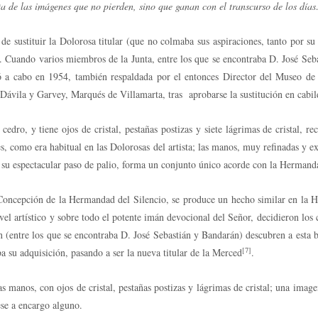
ta de las imágenes que no pierden, sino que ganan con el transcurso de los día
e sustituir la Dolorosa titular (que no colmaba sus aspiraciones, tanto por su 
ero. Cuando varios miembros de la Junta, entre los que se encontraba D. José S
vó a cabo en 1954, también respaldada por el entonces Director del Museo de 
ávila y Garvey, Marqués de Villamarta, tras aprobarse la sustitución en cabi
 cedro, y tiene ojos de cristal, pestañas postizas y siete lágrimas de cristal,
ntes, como era habitual en las Dolorosas del artista; las manos, muy refinadas y
 su espectacular paso de palio, forma un conjunto único acorde con la Herman
Concepción de la Hermandad del Silencio, se produce un hecho similar en la H
ivel artístico y sobre todo el potente imán devocional del Señor, decidieron lo
 (entre los que se encontraba D. José Sebastián y Bandarán) descubren a esta be
[7]
a su adquisición, pasando a ser la nueva titular de la Merced
.
as manos, con ojos de cristal, pestañas postizas y lágrimas de cristal; una im
ese a encargo alguno.