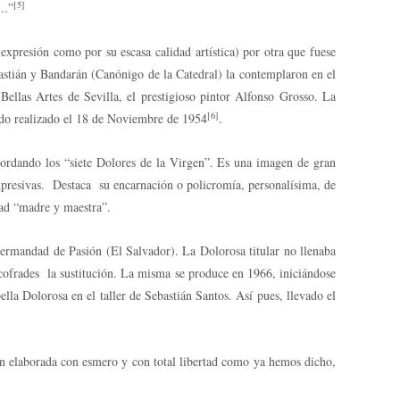
[5]
s…
”
expresión como por su escasa calidad artística) por otra que fuese
ebastián y Bandarán (Canónigo de la Catedral) la contemplaron en el
Bellas Artes de Sevilla, el prestigioso pintor Alfonso Grosso. La
[6]
ldo realizado el 18 de Noviembre de 1954
.
 recordando los “siete Dolores de la Virgen”. Es una imagen de gran
 expresivas. Destaca su encarnación o policromía, personalísima, de
dad “madre y maestra”.
ermandad de Pasión (El Salvador). La Dolorosa titular no llenaba
s cofrades la sustitución. La misma se produce en 1966, iniciándose
lla Dolorosa en el taller de Sebastián Santos. Así pues, llevado el
agen elaborada con esmero y con total libertad como ya hemos dicho,