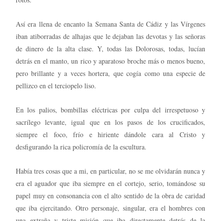
Así era llena de encanto la Semana Santa de Cádiz y las Vírgenes
iban atiborradas de alhajas que le dejaban las devotas y las señoras
de dinero de la alta clase. Y, todas las Dolorosas, todas, lucían
detrás en el manto, un rico y aparatoso broche más o menos bueno,
pero brillante y a veces hortera, que cogía como una especie de
pellizco en el terciopelo liso.
En los palios, bombillas eléctricas por culpa del irrespetuoso y
sacrílego levante, igual que en los pasos de los crucificados,
siempre el foco, frío e hiriente dándole cara al Cristo y
desfigurando la rica policromía de la escultura.
Había tres cosas que a mi, en particular, no se me olvidarán nunca y
era el aguador que iba siempre en el cortejo, serio, tomándose su
papel muy en consonancia con el alto sentido de la obra de caridad
que iba ejercitando. Otro personaje, singular, era el hombres con
una extraña y triste misión que iba directamente detrás de la