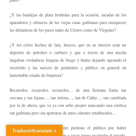
¿Y las bandejas de plata bruñidas para la ocasión, sacadas de los
aparadores y chineros de las viejas casas gaditanas para enriquecer
las delanteras de los pasos tanto de Cristos como de Vírgenes?
¿Y los cirios hechos de lata, huecos, que en su interior eran un
depósito de petróleo o carburo y que a través de una mecha
largaban verdaderas lenguas de fuego y humo dejando apestado el
recorrido y las narices de penitentes y público en general en
lamentable estado de limpieza?
Recuerdos, recuerdos, recuerdos… de una Semana Santa tan
cercana y tan lejana…, tan íntima…, tan de Cádiz…, tan cambiada
por la de ahora, que va ya con sello propio marcando una estética
tan gaditana pero sin apartarse de unos cánones establecidos…
Sigamos con Laínez y que me perdone el público por haber
Traducir/translate »
contado la narración; pero es que a veces tengo escapadas al pasado.