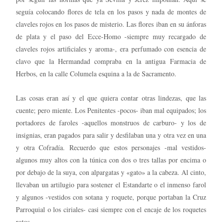
seguía colocando flores de tela en los pasos y nada de montes de
claveles rojos en los pasos de misterio. Las flores iban en su ánforas
de plata y el paso del Ecce-Homo -siempre muy recargado de
claveles rojos artificiales y aroma-, era perfumado con esencia de
clavo que la Hermandad compraba en la antigua Farmacia de
Herbos, en la calle Columela esquina a la de Sacramento.
Las cosas eran así y el que quiera contar otras lindezas, que las
cuente; pero miente. Los Penitentes -pocos- iban mal equipados; los
portadores de faroles -aquellos monstruos de carburo- y los de
insignias, eran pagados para salir y desfilaban una y otra vez en una
y otra Cofradía. Recuerdo que estos personajes -mal vestidos-
algunos muy altos con la túnica con dos o tres tallas por encima o
por debajo de la suya, con alpargatas y «gato» a la cabeza. Al cinto,
llevaban un artilugio para sostener el Estandarte o el inmenso farol
y algunos -vestidos con sotana y roquete, porque portaban la Cruz
Parroquial o los ciriales- casi siempre con el encaje de los roquetes
rotos.