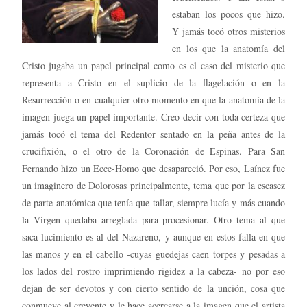
estaban los pocos que hizo.
Y jamás tocó otros misterios
en los que la anatomía del
Cristo jugaba un papel principal como es el caso del misterio que
representa a Cristo en el suplicio de la flagelación o en la
Resurrección o en cualquier otro momento en que la anatomía de la
imagen juega un papel importante. Creo decir con toda certeza que
jamás tocó el tema del Redentor sentado en la peña antes de la
crucifixión, o el otro de la Coronación de Espinas. Para San
Fernando hizo un Ecce-Homo que desapareció. Por eso, Laínez fue
un imaginero de Dolorosas principalmente, tema que por la escasez
de parte anatómica que tenía que tallar, siempre lucía y más cuando
la Virgen quedaba arreglada para procesionar. Otro tema al que
saca lucimiento es al del Nazareno, y aunque en estos falla en que
las manos y en el cabello -cuyas guedejas caen torpes y pesadas a
los lados del rostro imprimiendo rigidez a la cabeza- no por eso
dejan de ser devotos y con cierto sentido de la unción, cosa que
conmueve al creyente y le hace acercarse a la imagen que el artista