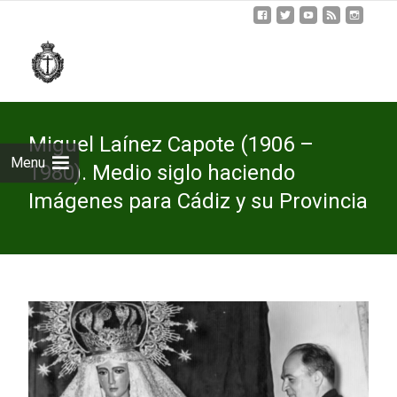
Skip
to
cont
Miguel Laínez Capote (1906 –
Menu
1980). Medio siglo haciendo
Imágenes para Cádiz y su Provincia