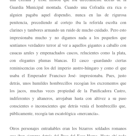
Guardia Municipal montada. Cuando una Cofradía era rica o
alguien pagaba aquel dispendio, nunca en las de rigurosa
penitencia, precediendo al cortejo iba la referida escolta con
clarines y tambores armando un ruido de mucho cuidado. Pero esto
impresionaba mucho y no digamos nada a los pequeños que
sentíamos verdadero terror al ver a aquellos gigantes a caballo con
casacas azules y empenachados cascos, relucientes como la plata,
con elegantes plumas blancas. El casco -guardando ciertas
reminiscencias con los del imperio austro-húngaro y como el que
usaba el Emperador Francisco José- impresionaba. Pues, justo
detrás, unos humildes hombrecillos recogían los excrementos que
los jacos, muchas veces propiedad de la Panificadora Castro,
indiferentes y altaneros, arrojaban hasta con altivez a su paso
conscientes o inconscientes que detrás venía el hombrecillo que,
públicamente, recogía tan escatológica «mercancía».
Otros personajes entrañables eran los bizarros soldados romanos
que iban siempre detrás del Paso del Ecce-Homo. Hasta ahí todo