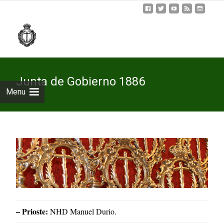
Skip
to
cont
Junta de Gobierno 1886
Menu
– Prioste:
NHD Manuel Durio.