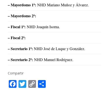
– Mayordomo 1º:
NHD Mariano Muñoz y Álvarez.
– Mayordomo 2º:
– Fiscal 1º:
NHD Joaquín Isorna.
– Fiscal 2º:
– Secretario 1º:
NHD José de Luque y González.
– Secretario 2º:
NHD Manuel Rodríguez.
Compartir
F
T
C
C
ac
w
o
o
e
itt
p
m
b
er
y
p