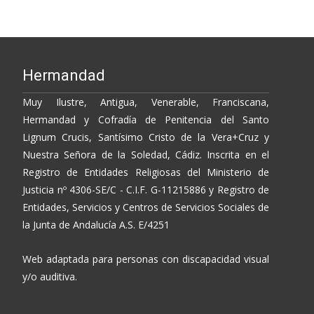
o
Li
ar
o
n
ti
k
k
r
Hermandad
Muy Ilustre, Antigua, Venerable, Franciscana,
Hermandad y Cofradía de Penitencia del Santo
Lignum Crucis, Santísimo Cristo de la Vera+Cruz y
Nuestra Señora de la Soledad, Cádiz. Inscrita en el
Registro de Entidades Religiosas del Ministerio de
Justicia nº 4306-SE/C - C.I.F. G-11215886 y Registro de
Entidades, Servicios y Centros de Servicios Sociales de
la Junta de Andalucía A.S. E/4251
Web adaptada para personas con discapacidad visual
y/o auditiva.