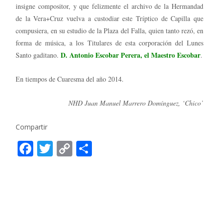
insigne compositor, y que felizmente el archivo de la Hermandad
de la Vera+Cruz vuelva a custodiar este Tríptico de Capilla que
compusiera, en su estudio de la Plaza del Falla, quien tanto rezó, en
forma de música, a los Titulares de esta corporación del Lunes
D. Antonio Escobar Perera, el Maestro Escobar
Santo gaditano.
.
En tiempos de Cuaresma del año 2014.
NHD Juan Manuel Marrero Domínguez, ‘Chico’
Compartir
F
T
C
C
ac
w
o
o
e
itt
p
m
b
er
y
p
o
Li
ar