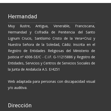
o
n
ti
k
k
r
Hermandad
Muy Ilustre, Antigua, Venerable, Franciscana,
Hermandad y Cofradía de Penitencia del Santo
Lignum Crucis, Santísimo Cristo de la Vera+Cruz y
Nuestra Señora de la Soledad, Cádiz. Inscrita en el
Registro de Entidades Religiosas del Ministerio de
Justicia nº 4306-SE/C - C.I.F. G-11215886 y Registro de
Entidades, Servicios y Centros de Servicios Sociales de
la Junta de Andalucía A.S. E/4251
Web adaptada para personas con discapacidad visual
y/o auditiva.
Dirección