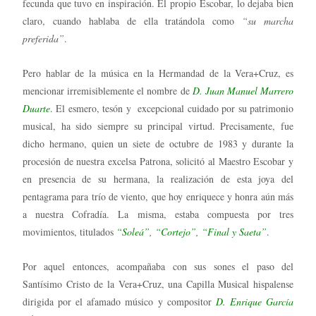
fecunda que tuvo en inspiración. El propio Escobar, lo dejaba bien
claro, cuando hablaba de ella tratándola como
“su marcha
preferida”
.
Pero hablar de la música en la Hermandad de la Vera+Cruz, es
mencionar irremisiblemente el nombre de
D. Juan Manuel Marrero
Duarte
. El esmero, tesón y excepcional cuidado por su patrimonio
musical, ha sido siempre su principal virtud. Precisamente, fue
dicho hermano, quien un siete de octubre de 1983 y durante la
procesión de nuestra excelsa Patrona, solicitó al Maestro Escobar y
en presencia de su hermana, la realización de esta joya del
pentagrama para trío de viento, que hoy enriquece y honra aún más
a nuestra Cofradía. La misma, estaba compuesta por tres
movimientos, titulados
“Soleá”, “Cortejo”, “Final y Saeta”
.
Por aquel entonces, acompañaba con sus sones el paso del
Santísimo Cristo de la Vera+Cruz, una Capilla Musical hispalense
dirigida por el afamado músico y compositor
D. Enrique García